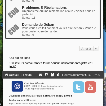
Sujets :
4
Problèmes & Réclamations
Un problème ou une réclamation à faire ? Venez nous en
parler ici.
Sujets :
16
Demande de Déban
Vous vous êtes fait bannir et voulez être déban ? Venez ici
pour poster votre demande.
Sujets :
4
Aller à
Qui est en ligne
Utilisateurs parcourant ce forum : Aucun utilisateur enregistré et 1
invité
Accueil
Forum
Heures au format
UTC+02:00
Club Des Bâtards
2012 - 2026 © Tous droits réservés
T
Y
Toute reproduction interdite
w
o
i
u
Développé par
phpBB
® Forum Software © phpBB Limited
t
t
t
u
Traduit par
phpBB-fr.com
e
b
Style: Black-Silver-Split by Joyce&Luna
phpBB-Style-Design
r
e