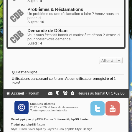
Sujets :
4
Problèmes & Réclamations
Un problème ou une réclamation à faire ? Venez nous en
parler ici.
Sujets :
16
Demande de Déban
Vous vous êtes fait bannir et voulez être déban ? Venez ici
pour poster votre demande.
Sujets :
4
Aller à
Qui est en ligne
Utilisateurs parcourant ce forum : Aucun utilisateur enregistré et 1
invité
Accueil
Forum
Heures au format
UTC+02:00
Club Des Bâtards
2012 - 2026 © Tous droits réservés
T
Y
Toute reproduction interdite
w
o
i
u
Développé par
phpBB
® Forum Software © phpBB Limited
t
t
t
u
Traduit par
phpBB-fr.com
e
b
Style: Black-Silver-Split by Joyce&Luna
phpBB-Style-Design
r
e