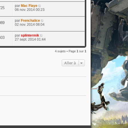
par
Mac Flaye
725
06 nov. 2014 00:23
par
Frenchalice
089
02 nov. 2014 08:04
par
splintermik
403
27 sept. 2014 01:44
4 sujets • Page
1
sur
1
Aller à