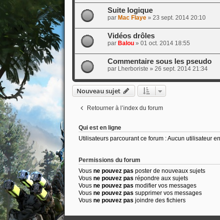
Suite logique
par
Mac Flaye
»
23 sept. 2014 20:10
Vidéos drôles
par
Balou
»
01 oct. 2014 18:55
Commentaire sous les pseudo
par
Lherboriste
»
26 sept. 2014 21:34
Nouveau sujet
Retourner à l’index du forum
Qui est en ligne
Utilisateurs parcourant ce forum : Aucun utilisateur enr
Permissions du forum
Vous
ne pouvez pas
poster de nouveaux sujets
Vous
ne pouvez pas
répondre aux sujets
Vous
ne pouvez pas
modifier vos messages
Vous
ne pouvez pas
supprimer vos messages
Vous
ne pouvez pas
joindre des fichiers