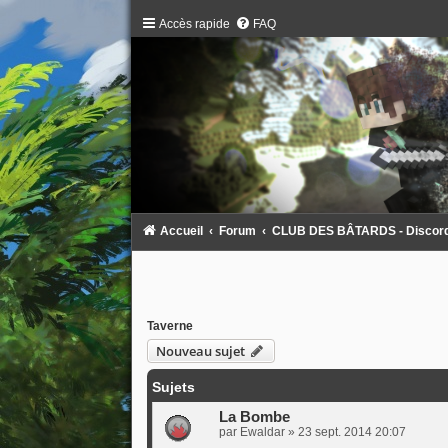
Accès rapide
FAQ
Accueil
Forum
CLUB DES BÂTARDS - Discord :
Taverne
Nouveau sujet
Sujets
La Bombe
par
Ewaldar
»
23 sept. 2014 20:07