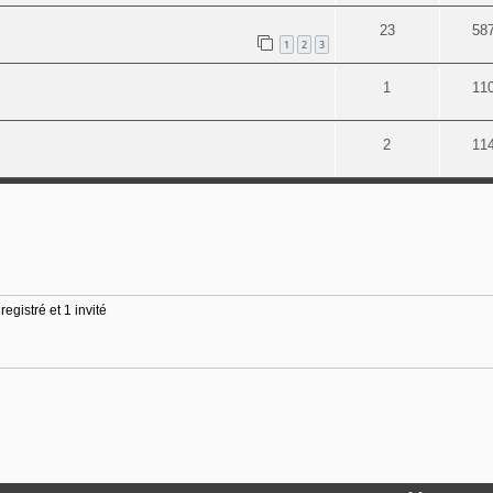
23
58
1
2
3
1
11
2
11
egistré et 1 invité