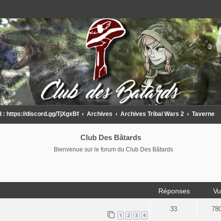
 https://discord.gg/TjXgxBf
Archives
Archives Tribal Wars 2
Taverne
Club Des Bâtards
Bienvenue sur le forum du Club Des Bâtards
Réponses
Vu
33
78
1
2
3
4