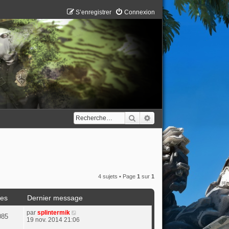
S’enregistrer
Connexion
Rechercher
Recherche avancée
4 sujets • Page
1
sur
1
es
Dernier message
par
splintermik
085
19 nov. 2014 21:06