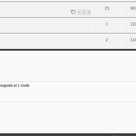
23
58
1
2
3
1
11
2
11
egistré et 1 invité