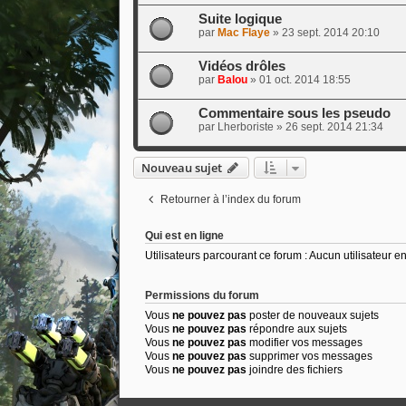
Suite logique
par
Mac Flaye
»
23 sept. 2014 20:10
Vidéos drôles
par
Balou
»
01 oct. 2014 18:55
Commentaire sous les pseudo
par
Lherboriste
»
26 sept. 2014 21:34
Nouveau sujet
Retourner à l’index du forum
Qui est en ligne
Utilisateurs parcourant ce forum : Aucun utilisateur enr
Permissions du forum
Vous
ne pouvez pas
poster de nouveaux sujets
Vous
ne pouvez pas
répondre aux sujets
Vous
ne pouvez pas
modifier vos messages
Vous
ne pouvez pas
supprimer vos messages
Vous
ne pouvez pas
joindre des fichiers