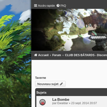
Accès rapide
FAQ
Accueil
Forum
CLUB DES BÂTARDS - Discord :
Taverne
Nouveau sujet
Sujets
La Bombe
par
Ewaldar
»
23 sept. 2014 20:07