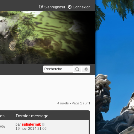
S’enregistrer
Connexion
Rechercher
Recherche avancée
4 sujets • Page
1
sur
1
es
Dernier message
par
splintermik
085
19 nov. 2014 21:06