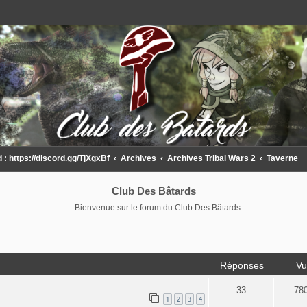
 https://discord.gg/TjXgxBf
Archives
Archives Tribal Wars 2
Taverne
Club Des Bâtards
Bienvenue sur le forum du Club Des Bâtards
Réponses
Vu
33
78
1
2
3
4