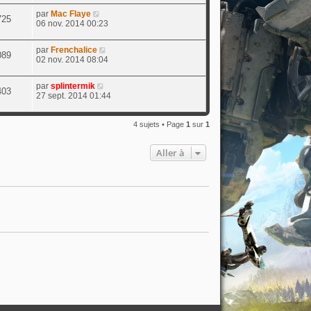
par
Mac Flaye
725
06 nov. 2014 00:23
par
Frenchalice
089
02 nov. 2014 08:04
par
splintermik
403
27 sept. 2014 01:44
4 sujets • Page
1
sur
1
Aller à