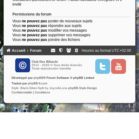
invité
Permissions du forum
Vous
ne pouvez pas
poster de nouveaux sujets
Vous
ne pouvez pas
répondre aux sujets
Vous
ne pouvez pas
modifier vos messages
Vous
ne pouvez pas
supprimer vos messages
Vous
ne pouvez pas
joindre des fichiers
Accueil
Forum
Heures au format
UTC+02:00
Club Des Bâtards
2012 - 2026 © Tous droits réservés
T
Y
Toute reproduction interdite
w
o
i
u
Développé par
phpBB
® Forum Software © phpBB Limited
t
t
t
u
Traduit par
phpBB-fr.com
e
b
Style: Black-Silver-Split by Joyce&Luna
phpBB-Style-Design
r
e
Confidentialité
|
Conditions