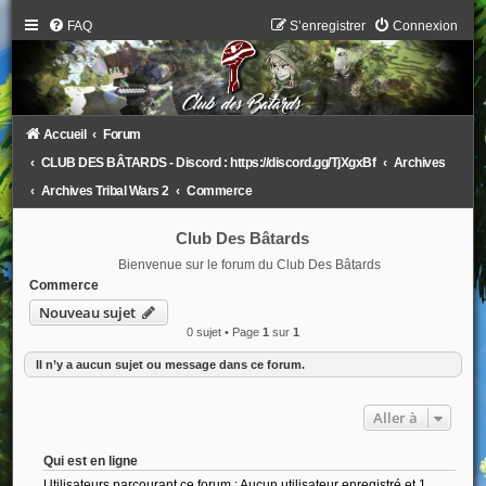
FAQ
S’enregistrer
Connexion
Accueil
Forum
CLUB DES BÂTARDS - Discord : https://discord.gg/TjXgxBf
Archives
Archives Tribal Wars 2
Commerce
Club Des Bâtards
Bienvenue sur le forum du Club Des Bâtards
Commerce
Nouveau sujet
0 sujet • Page
1
sur
1
Il n’y a aucun sujet ou message dans ce forum.
Aller à
Qui est en ligne
Utilisateurs parcourant ce forum : Aucun utilisateur enregistré et 1