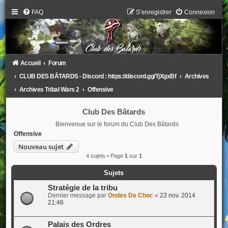
FAQ
S’enregistrer
Connexion
Accueil
Forum
CLUB DES BÂTARDS - Discord : https://discord.gg/TjXgxBf
Archives
Archives Tribal Wars 2
Offensive
Club Des Bâtards
Bienvenue sur le forum du Club Des Bâtards
Offensive
Nouveau sujet
4 sujets • Page
1
sur
1
Sujets
Stratégie de la tribu
Dernier message par
Ondes De Choc
«
23 nov. 2014
21:46
Palais des Ordres