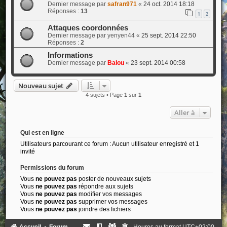
Dernier message par
safran971
«
24 oct. 2014 18:18
Réponses :
13
1
2
Attaques coordonnées
Dernier message par
yenyen44
«
25 sept. 2014 22:50
Réponses :
2
Informations
Dernier message par
Balou
«
23 sept. 2014 00:58
Nouveau sujet
4 sujets • Page
1
sur
1
Aller à
Qui est en ligne
Utilisateurs parcourant ce forum : Aucun utilisateur enregistré et 1
invité
Permissions du forum
Vous
ne pouvez pas
poster de nouveaux sujets
Vous
ne pouvez pas
répondre aux sujets
Vous
ne pouvez pas
modifier vos messages
Vous
ne pouvez pas
supprimer vos messages
Vous
ne pouvez pas
joindre des fichiers