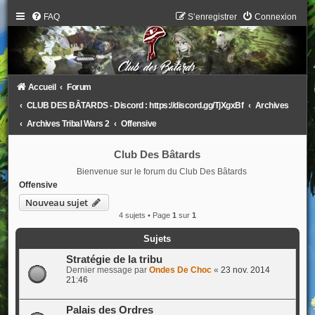
FAQ
S’enregistrer
Connexion
Accueil
Forum
CLUB DES BÂTARDS - Discord : https://discord.gg/TjXgxBf
Archives
Archives Tribal Wars 2
Offensive
Club Des Bâtards
Bienvenue sur le forum du Club Des Bâtards
Offensive
Nouveau sujet
4 sujets • Page
1
sur
1
Sujets
Stratégie de la tribu
Dernier message par
Ondes De Choc
«
23 nov. 2014
21:46
Palais des Ordres