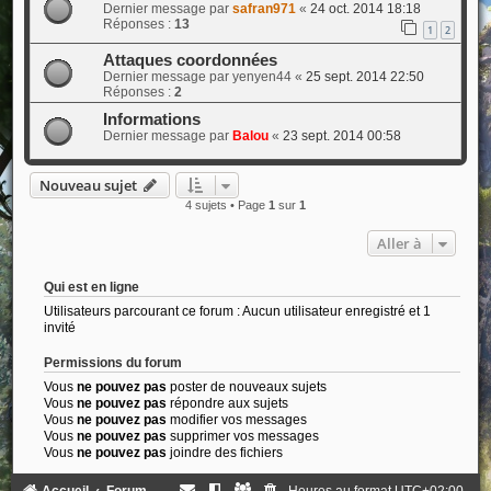
Dernier message par
safran971
«
24 oct. 2014 18:18
Réponses :
13
1
2
Attaques coordonnées
Dernier message par
yenyen44
«
25 sept. 2014 22:50
Réponses :
2
Informations
Dernier message par
Balou
«
23 sept. 2014 00:58
Nouveau sujet
4 sujets • Page
1
sur
1
Aller à
Qui est en ligne
Utilisateurs parcourant ce forum : Aucun utilisateur enregistré et 1
invité
Permissions du forum
Vous
ne pouvez pas
poster de nouveaux sujets
Vous
ne pouvez pas
répondre aux sujets
Vous
ne pouvez pas
modifier vos messages
Vous
ne pouvez pas
supprimer vos messages
Vous
ne pouvez pas
joindre des fichiers