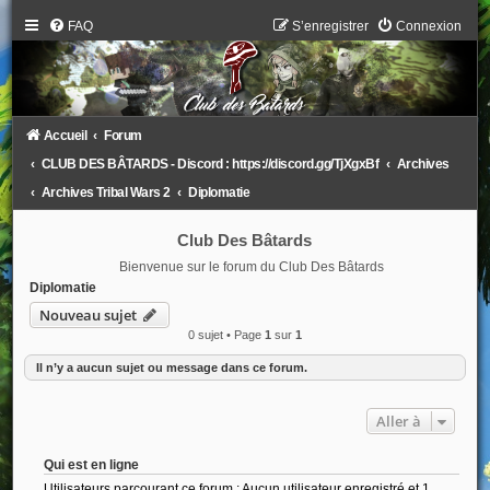
FAQ
S’enregistrer
Connexion
Accueil
Forum
CLUB DES BÂTARDS - Discord : https://discord.gg/TjXgxBf
Archives
Archives Tribal Wars 2
Diplomatie
Club Des Bâtards
Bienvenue sur le forum du Club Des Bâtards
Diplomatie
Nouveau sujet
0 sujet • Page
1
sur
1
Il n’y a aucun sujet ou message dans ce forum.
Aller à
Qui est en ligne
Utilisateurs parcourant ce forum : Aucun utilisateur enregistré et 1