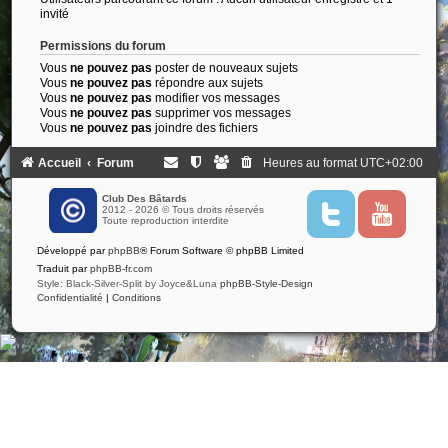
invité
Permissions du forum
Vous
ne pouvez pas
poster de nouveaux sujets
Vous
ne pouvez pas
répondre aux sujets
Vous
ne pouvez pas
modifier vos messages
Vous
ne pouvez pas
supprimer vos messages
Vous
ne pouvez pas
joindre des fichiers
Accueil
Forum
Heures au format
UTC+02:00
Club Des Bâtards
2012 - 2026 © Tous droits réservés
T
Y
Toute reproduction interdite
w
o
i
u
Développé par
phpBB
® Forum Software © phpBB Limited
t
t
t
u
Traduit par
phpBB-fr.com
e
b
Style: Black-Silver-Split by Joyce&Luna
phpBB-Style-Design
r
e
Confidentialité
|
Conditions