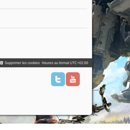
Supprimer les cookies
Heures au format
UTC+02:00
T
Y
w
o
i
u
t
t
t
u
e
b
r
e