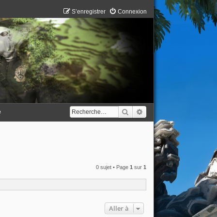
S’enregistrer
Connexion
Rechercher
Recherche avancée
e
0 sujet • Page
1
sur
1
Aller à