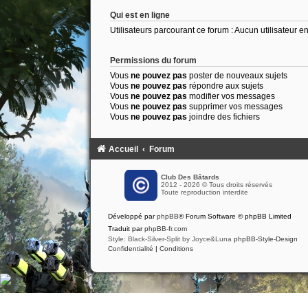
Qui est en ligne
Utilisateurs parcourant ce forum : Aucun utilisateur enr
Permissions du forum
Vous
ne pouvez pas
poster de nouveaux sujets
Vous
ne pouvez pas
répondre aux sujets
Vous
ne pouvez pas
modifier vos messages
Vous
ne pouvez pas
supprimer vos messages
Vous
ne pouvez pas
joindre des fichiers
Accueil
Forum
Club Des Bâtards
2012 - 2026 © Tous droits réservés
Toute reproduction interdite
Développé par
phpBB
® Forum Software © phpBB Limited
Traduit par
phpBB-fr.com
Style: Black-Silver-Split by Joyce&Luna
phpBB-Style-Design
Confidentialité
|
Conditions