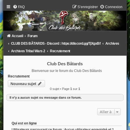
FAQ
S’enregistrer
Connexion
Accueil
Forum
CLUB DES BÂTARDS - Discord : https://discord.gg/TjXgxBf
Archives
Archives Tribal Wars 2
Recrutement
Club Des Bâtards
Bienvenue sur le forum du Club Des Bâtards
Recrutement
Nouveau sujet
0 sujet • Page
1
sur
1
Il n’y a aucun sujet ou message dans ce forum.
Aller à
Qui est en ligne
Utilisateurs parcourant ce forum : Aucun utilisateur enregistré et 1