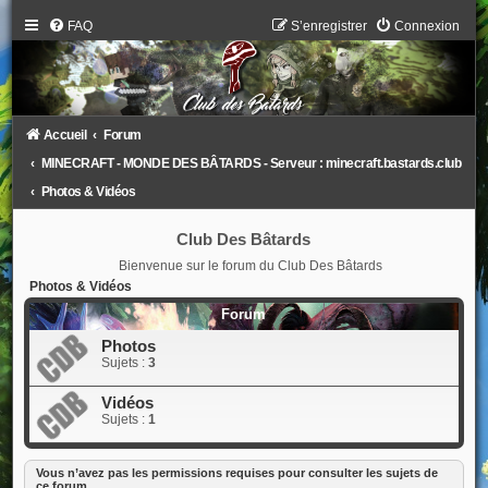
FAQ
S’enregistrer
Connexion
Accueil
Forum
MINECRAFT - MONDE DES BÂTARDS - Serveur : minecraft.bastards.club
Photos & Vidéos
Club Des Bâtards
Bienvenue sur le forum du Club Des Bâtards
Photos & Vidéos
Forum
Photos
Sujets :
3
Vidéos
Sujets :
1
Vous n’avez pas les permissions requises pour consulter les sujets de
ce forum.