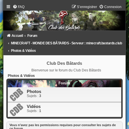
FAQ
S’enregistrer
Connexion
Accueil
Forum
MINECRAFT - MONDE DES BÂTARDS - Serveur : minecraft.bastards.club
Photos & Vidéos
Club Des Bâtards
Bienvenue sur le forum du Club Des Bâtards
Photos & Vidéos
Forum
Photos
Sujets :
3
Vidéos
Sujets :
1
Vous n’avez pas les permissions requises pour consulter les sujets de
ce forum.