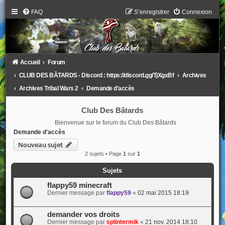
FAQ
S’enregistrer
Connexion
Accueil
Forum
CLUB DES BÂTARDS - Discord : https://discord.gg/TjXgxBf
Archives
Archives Tribal Wars 2
Demande d'accès
Club Des Bâtards
Bienvenue sur le forum du Club Des Bâtards
Demande d'accès
Nouveau sujet
2 sujets • Page
1
sur
1
Sujets
flappy59 minecraft
Dernier message par
flappy59
«
02 mai 2015 18:19
demander vos droits
Dernier message par
splintermik
«
21 nov. 2014 18:10