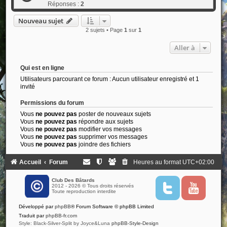
Réponses :
2
Nouveau sujet
2 sujets • Page
1
sur
1
Aller à
Qui est en ligne
Utilisateurs parcourant ce forum : Aucun utilisateur enregistré et 1
invité
Permissions du forum
Vous
ne pouvez pas
poster de nouveaux sujets
Vous
ne pouvez pas
répondre aux sujets
Vous
ne pouvez pas
modifier vos messages
Vous
ne pouvez pas
supprimer vos messages
Vous
ne pouvez pas
joindre des fichiers
Accueil
Forum
Heures au format
UTC+02:00
Club Des Bâtards
2012 - 2026 © Tous droits réservés
T
Y
Toute reproduction interdite
w
o
i
u
Développé par
phpBB
® Forum Software © phpBB Limited
t
t
t
u
Traduit par
phpBB-fr.com
e
b
Style: Black-Silver-Split by Joyce&Luna
phpBB-Style-Design
r
e