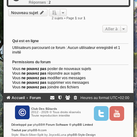
Réponses :
2
Nouveau sujet
2 sujets • Page
1
sur
1
Aller à
Qui est en ligne
Utilisateurs parcourant ce forum : Aucun utilisateur enregistré et 1
invité
Permissions du forum
Vous
ne pouvez pas
poster de nouveaux sujets
Vous
ne pouvez pas
répondre aux sujets
Vous
ne pouvez pas
modifier vos messages
Vous
ne pouvez pas
supprimer vos messages
Vous
ne pouvez pas
joindre des fichiers
Accueil
Forum
Heures au format
UTC+02:00
Club Des Bâtards
2012 - 2026 © Tous droits réservés
T
Y
Toute reproduction interdite
w
o
i
u
Développé par
phpBB
® Forum Software © phpBB Limited
t
t
t
u
Traduit par
phpBB-fr.com
e
b
Style: Black-Silver-Split by Joyce&Luna
phpBB-Style-Design
r
e