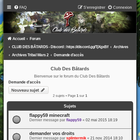
FAQ
S’enregistrer
Connexion
Accueil
Forum
CLUB DES BÂTARDS - Discord : https://discord.gg/TjXgxBf
Archives
Archives Tribal Wars 2
Demande d'accès
Club Des Bâtards
Bienvenue sur le forum du Club Des Bâtards
Demande d'accès
Nouveau sujet
2 sujets • Page
1
sur
1
Sujets
flappy59 minecraft
Dernier message par
flappy59
«
02 mai 2015 18:19
demander vos droits
Dernier message par
splintermik
«
21 nov. 2014 18:10