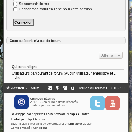
Se souvenir de moi
Cacher mon statut en ligne pour cette session
Cette catégorie n’a pas de forum.
Aller à
Qui est en ligne
Utilisateurs parcourant ce forum : Aucun utilisateur enregistré et 1
invité
Accueil
Forum
Heures au format
UTC+02:00
Club Des Bâtards
2012 - 2026 © Tous droits réservés
T
Y
Toute reproduction interdite
w
o
i
u
Développé par
phpBB
® Forum Software © phpBB Limited
t
t
t
u
Traduit par
phpBB-fr.com
e
b
Style: Black-Silver-Split by Joyce&Luna
phpBB-Style-Design
r
e
Confidentialité
|
Conditions