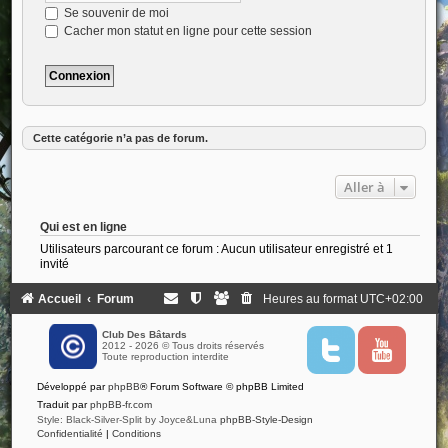
Se souvenir de moi
Cacher mon statut en ligne pour cette session
Cette catégorie n’a pas de forum.
Aller à
Qui est en ligne
Utilisateurs parcourant ce forum : Aucun utilisateur enregistré et 1
invité
Accueil
Forum
Heures au format
UTC+02:00
Club Des Bâtards
2012 - 2026 © Tous droits réservés
T
Y
Toute reproduction interdite
w
o
i
u
Développé par
phpBB
® Forum Software © phpBB Limited
t
t
t
u
Traduit par
phpBB-fr.com
e
b
Style: Black-Silver-Split by Joyce&Luna
phpBB-Style-Design
r
e
Confidentialité
|
Conditions