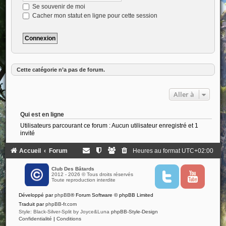
Se souvenir de moi
Cacher mon statut en ligne pour cette session
Cette catégorie n’a pas de forum.
Aller à
Qui est en ligne
Utilisateurs parcourant ce forum : Aucun utilisateur enregistré et 1
invité
Accueil
Forum
Heures au format
UTC+02:00
Club Des Bâtards
2012 - 2026 © Tous droits réservés
T
Y
Toute reproduction interdite
w
o
i
u
Développé par
phpBB
® Forum Software © phpBB Limited
t
t
t
u
Traduit par
phpBB-fr.com
e
b
Style: Black-Silver-Split by Joyce&Luna
phpBB-Style-Design
r
e
Confidentialité
|
Conditions