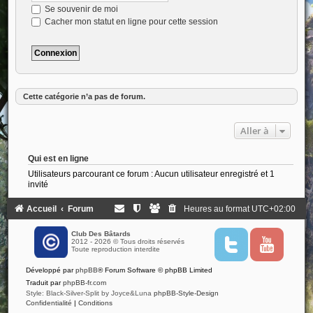
Se souvenir de moi
Cacher mon statut en ligne pour cette session
Cette catégorie n’a pas de forum.
Aller à
Qui est en ligne
Utilisateurs parcourant ce forum : Aucun utilisateur enregistré et 1
invité
Accueil
Forum
Heures au format
UTC+02:00
Club Des Bâtards
2012 - 2026 © Tous droits réservés
T
Y
Toute reproduction interdite
w
o
i
u
Développé par
phpBB
® Forum Software © phpBB Limited
t
t
t
u
Traduit par
phpBB-fr.com
e
b
Style: Black-Silver-Split by Joyce&Luna
phpBB-Style-Design
r
e
Confidentialité
|
Conditions