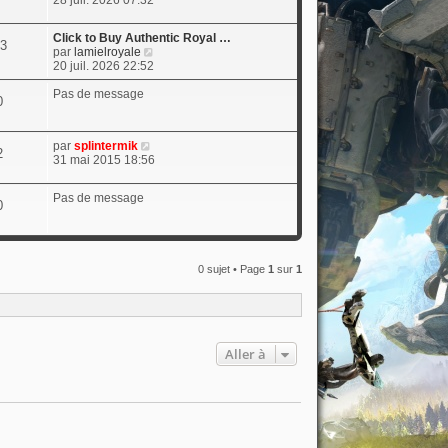
28 juil. 2026 07:32
i
r
Click to Buy Authentic Royal …
l
3
V
par
lamielroyale
e
o
20 juil. 2026 22:52
d
i
e
r
Pas de message
r
0
l
n
e
i
d
e
V
par
splintermik
e
2
r
o
31 mai 2015 18:56
r
m
i
n
e
r
i
s
Pas de message
l
0
e
s
e
r
a
d
m
g
e
e
e
r
s
0 sujet • Page
1
sur
1
n
s
i
a
e
g
r
e
m
e
Aller à
s
s
a
g
e