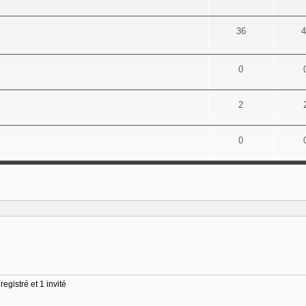
36
4
0
2
0
egistré et 1 invité