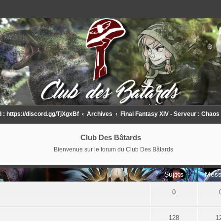
 https://discord.gg/TjXgxBf
Archives
Final Fantasy XIV - Serveur : Chaos
Club Des Bâtards
Bienvenue sur le forum du Club Des Bâtards
Sujets
Mess
0
128
1