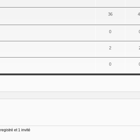
36
4
0
2
0
egistré et 1 invité