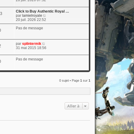
28 juil. 2026 07:32
i
r
Click to Buy Authentic Royal …
l
3
V
par
lamielroyale
e
o
20 juil. 2026 22:52
d
i
e
r
Pas de message
r
0
l
n
e
i
d
e
V
par
splintermik
e
2
r
o
31 mai 2015 18:56
r
m
i
n
e
r
i
s
Pas de message
l
0
e
s
e
r
a
d
m
g
e
e
e
r
s
0 sujet • Page
1
sur
1
n
s
i
a
e
g
r
e
m
e
Aller à
s
s
a
g
e