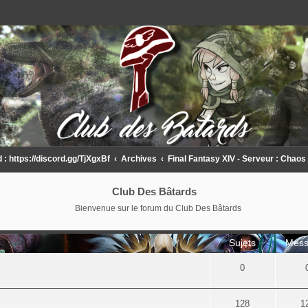
 https://discord.gg/TjXgxBf
Archives
Final Fantasy XIV - Serveur : Chaos
Club Des Bâtards
Bienvenue sur le forum du Club Des Bâtards
Sujets
Mess
0
128
1