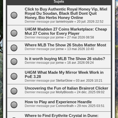
Sujets
Click to Buy Authentic Royal Honey Vip, Miel
Royal Du Soudan, Black Bull Dont Quit
Honey, Bio Herbs Honey Online
Dernier message par
lamielroyale
«
20 juil. 2026 22:52
U4GM Madden 27 Coins Marketplace: Cheap
Mut 27 Coins for Every Player
Dernier message par
jornw
«
27 mai 2026 08:58
Where MLB The Show 26 Stubs Matter Most
Dernier message par
jornw
«
13 mai 2026 10:40
Is it worth buying MLB The Show 26 stubs?
Dernier message par
jornw
«
16 avr. 2026 09:24
U4GM What Made My Mirror Week Work in
PoE 3.28
Dernier message par
StellarGlow
«
03 avr. 2026 10:21
Uncovering the Fun of Italian Brainrot Clicker
Dernier message par
MollyBloods
«
24 déc. 2025 09:02
How to Play and Experience Heardle
Dernier message par
ConnorIlrath
«
29 nov. 2025 03:51
Where to Find Erythrite Crystal in Dune: