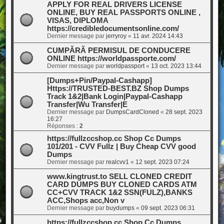
APPLY FOR REAL DRIVERS LICENSE
ONLINE, BUY REAL PASSPORTS ONLINE ,
VISAS, DIPLOMA
https://credibledocumentsonline.com/
Dernier message par
jerryroy
«
11 avr. 2024 14:43
CUMPĂRĂ PERMISUL DE CONDUCERE
ONLINE https://worldpassporte.com/
Dernier message par
worldpassport
«
13 oct. 2023 13:44
[Dumps+Pin/Paypal-Cashapp]
Https://TRUSTED-BEST.BZ Shop Dumps
Track 1&2|Bank Login|Paypal-Cashapp
Transfer|Wu Transfer|E
Dernier message par
DumpsCardCloned
«
28 sept. 2023
16:27
Réponses :
2
https://fullzccshop.cc Shop Cc Dumps
101/201 - CVV Fullz | Buy Cheap CVV good
Dumps
Dernier message par
realcvv1
«
12 sept. 2023 07:24
www.kingtrust.to SELL CLONED CREDIT
CARD DUMPS BUY CLONED CARDS ATM
CC+CVV TRACK 1&2 SSN(FULZ),BANKS
ACC,Shops acc,Non v
Dernier message par
buydumps
«
09 sept. 2023 06:31
https://fullzccshop.cc Shop Cc Dumps