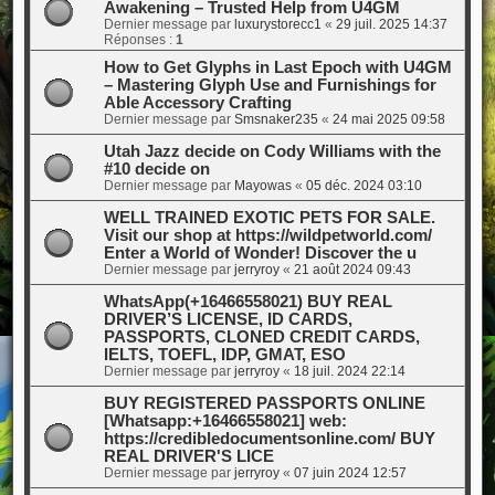
Awakening – Trusted Help from U4GM
Dernier message par
luxurystorecc1
«
29 juil. 2025 14:37
Réponses :
1
How to Get Glyphs in Last Epoch with U4GM
– Mastering Glyph Use and Furnishings for
Able Accessory Crafting
Dernier message par
Smsnaker235
«
24 mai 2025 09:58
Utah Jazz decide on Cody Williams with the
#10 decide on
Dernier message par
Mayowas
«
05 déc. 2024 03:10
WELL TRAINED EXOTIC PETS FOR SALE.
Visit our shop at https://wildpetworld.com/
Enter a World of Wonder! Discover the u
Dernier message par
jerryroy
«
21 août 2024 09:43
WhatsApp(+16466558021) BUY REAL
DRIVER’S LICENSE, ID CARDS,
PASSPORTS, CLONED CREDIT CARDS,
IELTS, TOEFL, IDP, GMAT, ESO
Dernier message par
jerryroy
«
18 juil. 2024 22:14
BUY REGISTERED PASSPORTS ONLINE
[Whatsapp:+16466558021] web:
https://credibledocumentsonline.com/ BUY
REAL DRIVER'S LICE
Dernier message par
jerryroy
«
07 juin 2024 12:57