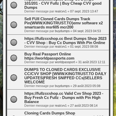
101/201 - CVV Fullz | Buy Cheap CVV good
Dumps
Dernier message par
realcvv1
«
07 sept. 2023 13:47
Sell FUll Cloned Cards Dumps Track
Pin(WWW.KINGTRUST.TO)emv software x2
smartcards msr605 mcr200
Dernier message par
buydumps
«
04 sept. 2023 04:53
https://fullzccshop.cc Best Dumps Shop 2023
- CVV Shop : Buy Cc Dumps With Pin Online
Dernier message par
realcvv1
«
01 sept. 2023 08:08
Buy Real Passport Online
https://worldpassporte.com
Dernier message par
worldpassport
«
31 août 2023 12:11
DUMPS TO CLONED CARDS EXCLUSIVE
CC/CVV SHOP [WWW.KINGTRUST.TO DAILY
UPDATES|FRESH SNIFFED CCs|SELLERS
WELCOME
Dernier message par
buydumps
«
29 août 2023 05:08
https://fullzccshop.cc Valid Cvv Shop 2023 -
Buy Fresh Cc Fullz - Dumps with Pin High
Balance
Dernier message par
realcvv1
«
27 août 2023 08:14
Cloning Cards Dumps Shop