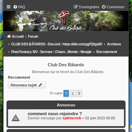
FAQ
S’enregistrer
Connexion
Accueil
Forum
CLUB DES BÂTARDS - Discord : https://discord.gg/TjXgxBf
Archives
Final Fantasy XIV - Serveur : Chaos , Monde : Moogle
Recrutement
Club Des Bâtards
Bienvenue sur le forum du Club Des Bâtards
Recrutement
Nouveau sujet
1
2
Suivante
35 sujets
Annonces
comment nous rejoindre ?
Dernier message par
splintermik
«
02 juin 2015 00:00