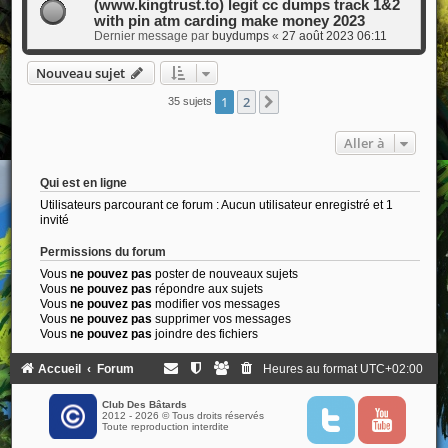
(www.kingtrust.to) legit cc dumps track 1&2
with pin atm carding make money 2023
Dernier message par
buydumps
«
27 août 2023 06:11
Nouveau sujet
1
2
Suivante
35 sujets
Aller à
Qui est en ligne
Utilisateurs parcourant ce forum : Aucun utilisateur enregistré et 1
invité
Permissions du forum
Vous
ne pouvez pas
poster de nouveaux sujets
Vous
ne pouvez pas
répondre aux sujets
Vous
ne pouvez pas
modifier vos messages
Vous
ne pouvez pas
supprimer vos messages
Vous
ne pouvez pas
joindre des fichiers
Accueil
Forum
Heures au format
UTC+02:00
Club Des Bâtards
2012 - 2026 © Tous droits réservés
T
Y
Toute reproduction interdite
w
o
i
u