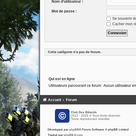
Nom d’utilisateur :
Mot de passe :
Se souvenir d
Cacher mon sta
Cette catégorie n’a pas de forum.
Qui est en ligne
Utilisateurs parcourant ce forum : Aucun utilisateur enr
Accueil
Forum
Club Des Bâtards
2012 - 2026 © Tous droits réservés
Toute reproduction interdite
Développé par
phpBB
® Forum Software © phpBB Limited
Traduit par
phpBB-fr.com