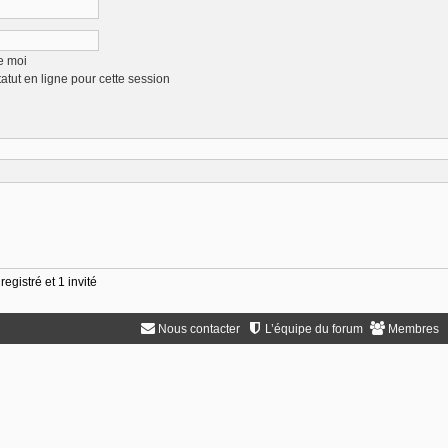
e moi
tut en ligne pour cette session
egistré et 1 invité
Nous contacter
L’équipe du forum
Membres