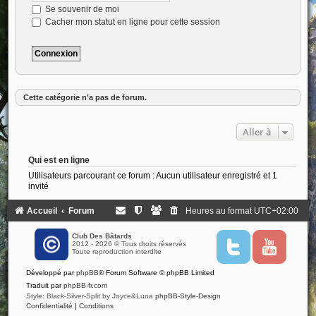
Se souvenir de moi
Cacher mon statut en ligne pour cette session
Cette catégorie n’a pas de forum.
Aller à
Qui est en ligne
Utilisateurs parcourant ce forum : Aucun utilisateur enregistré et 1
invité
Accueil
Forum
Heures au format
UTC+02:00
Club Des Bâtards
2012 - 2026 © Tous droits réservés
T
Y
Toute reproduction interdite
w
o
i
u
Développé par
phpBB
® Forum Software © phpBB Limited
t
t
t
u
Traduit par
phpBB-fr.com
e
b
Style: Black-Silver-Split by Joyce&Luna
phpBB-Style-Design
r
e
Confidentialité
|
Conditions