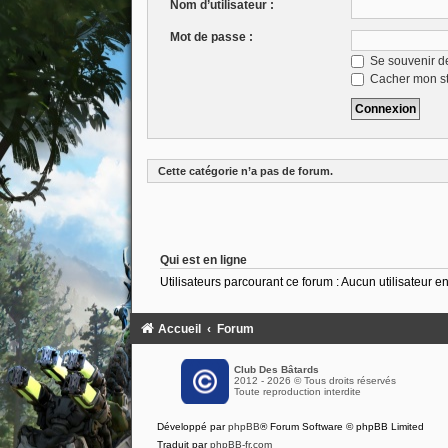
Nom d’utilisateur :
Mot de passe :
Se souvenir d
Cacher mon sta
Cette catégorie n’a pas de forum.
Qui est en ligne
Utilisateurs parcourant ce forum : Aucun utilisateur enr
Accueil
Forum
Club Des Bâtards
2012 - 2026 © Tous droits réservés
Toute reproduction interdite
Développé par
phpBB
® Forum Software © phpBB Limited
Traduit par
phpBB-fr.com