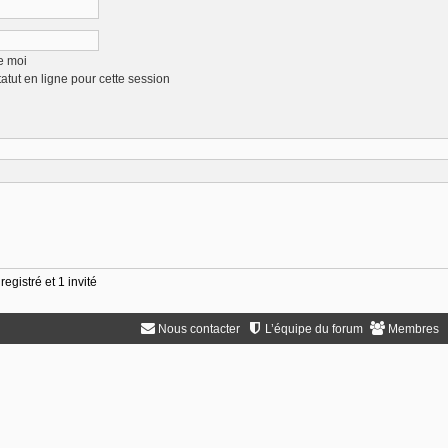
e moi
tut en ligne pour cette session
egistré et 1 invité
Nous contacter
L’équipe du forum
Membres