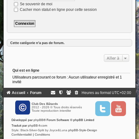
Se souvenir de moi
Cacher mon statut en ligne pour cette session
Cette catégorie n’a pas de forum.
Aller à
Qui est en ligne
Utilisateurs parcourant ce forum : Aucun utilisateur enregistré et 1
invité
Accueil
Forum
Heures au format
UTC+02:00
Club Des Bâtards
2012 - 2026 © Tous droits réservés
T
Y
Toute reproduction interdite
w
o
i
u
Développé par
phpBB
® Forum Software © phpBB Limited
t
t
t
u
Traduit par
phpBB-fr.com
e
b
Style: Black-Silver-Split by Joyce&Luna
phpBB-Style-Design
r
e
Confidentialité
|
Conditions