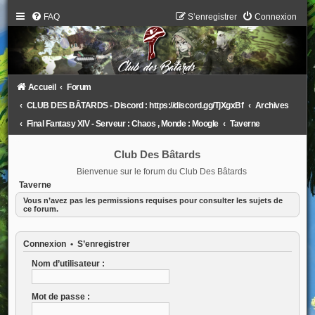
FAQ
S’enregistrer
Connexion
Accueil
Forum
CLUB DES BÂTARDS - Discord : https://discord.gg/TjXgxBf
Archives
Final Fantasy XIV - Serveur : Chaos , Monde : Moogle
Taverne
Club Des Bâtards
Bienvenue sur le forum du Club Des Bâtards
Taverne
Vous n’avez pas les permissions requises pour consulter les sujets de
ce forum.
Connexion
•
S’enregistrer
Nom d’utilisateur :
Mot de passe :