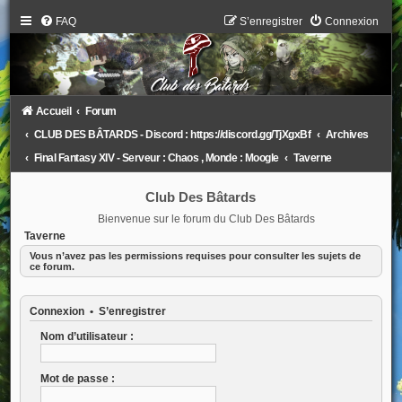
FAQ
S’enregistrer
Connexion
Accueil
Forum
CLUB DES BÂTARDS - Discord : https://discord.gg/TjXgxBf
Archives
Final Fantasy XIV - Serveur : Chaos , Monde : Moogle
Taverne
Club Des Bâtards
Bienvenue sur le forum du Club Des Bâtards
Taverne
Vous n’avez pas les permissions requises pour consulter les sujets de
ce forum.
Connexion
•
S’enregistrer
Nom d’utilisateur :
Mot de passe :