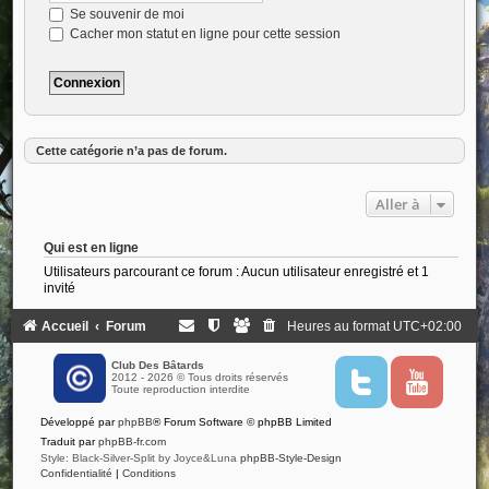
Se souvenir de moi
Cacher mon statut en ligne pour cette session
Cette catégorie n’a pas de forum.
Aller à
Qui est en ligne
Utilisateurs parcourant ce forum : Aucun utilisateur enregistré et 1
invité
Accueil
Forum
Heures au format
UTC+02:00
Club Des Bâtards
2012 - 2026 © Tous droits réservés
T
Y
Toute reproduction interdite
w
o
i
u
Développé par
phpBB
® Forum Software © phpBB Limited
t
t
t
u
Traduit par
phpBB-fr.com
e
b
Style: Black-Silver-Split by Joyce&Luna
phpBB-Style-Design
r
e
Confidentialité
|
Conditions