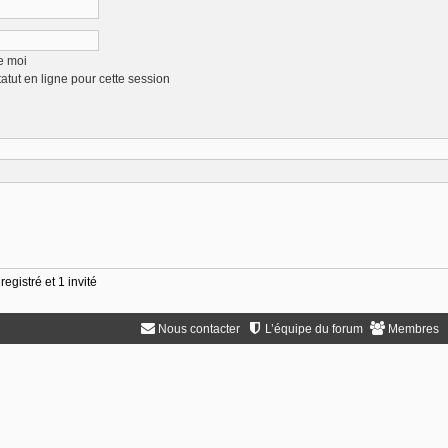
e moi
tut en ligne pour cette session
egistré et 1 invité
Nous contacter
L’équipe du forum
Membres