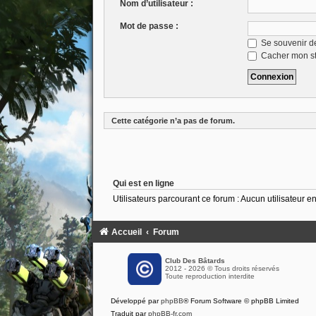
Nom d’utilisateur :
Mot de passe :
Se souvenir d
Cacher mon sta
Cette catégorie n’a pas de forum.
Qui est en ligne
Utilisateurs parcourant ce forum : Aucun utilisateur enr
Accueil
Forum
Club Des Bâtards
2012 - 2026 © Tous droits réservés
Toute reproduction interdite
Développé par
phpBB
® Forum Software © phpBB Limited
Traduit par
phpBB-fr.com