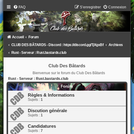
FAQ
S’enregistrer
Connexion
Accueil
Forum
CLUB DES BÂTARDS - Discord : https://discord.gg/TjXgxBf
Archives
Rust - Serveur : Rust.bastards.club
Club Des Bâtards
Bienvenue sur le forum du Club Des Bâtards
Rust - Serveur : Rust.bastards.club
Forum
Règles & Informations
Sujets :
1
Discution générale
Sujets :
1
Candidatures
Sujets :
7