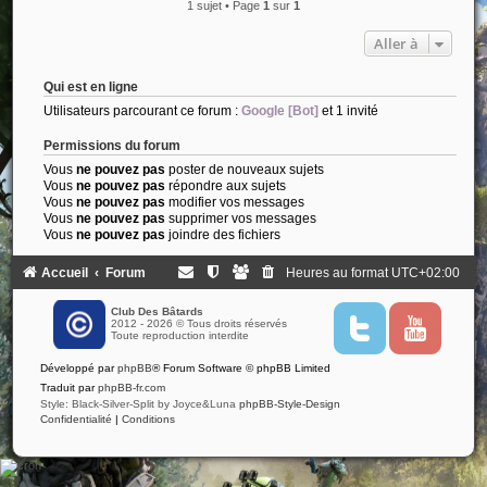
1 sujet • Page
1
sur
1
Aller à
Qui est en ligne
Utilisateurs parcourant ce forum :
Google [Bot]
et 1 invité
Permissions du forum
Vous
ne pouvez pas
poster de nouveaux sujets
Vous
ne pouvez pas
répondre aux sujets
Vous
ne pouvez pas
modifier vos messages
Vous
ne pouvez pas
supprimer vos messages
Vous
ne pouvez pas
joindre des fichiers
Accueil
Forum
Heures au format
UTC+02:00
Club Des Bâtards
2012 - 2026 © Tous droits réservés
T
Y
Toute reproduction interdite
w
o
i
u
Développé par
phpBB
® Forum Software © phpBB Limited
t
t
t
u
Traduit par
phpBB-fr.com
e
b
Style: Black-Silver-Split by Joyce&Luna
phpBB-Style-Design
r
e
Confidentialité
|
Conditions