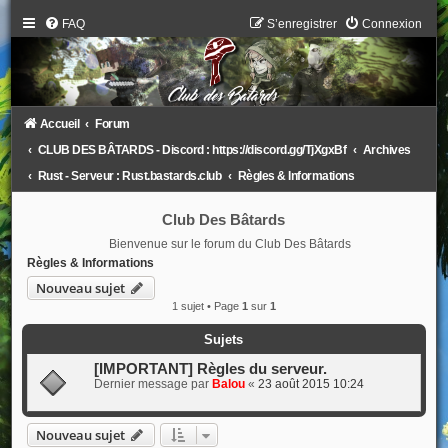
FAQ
S’enregistrer
Connexion
Accueil
Forum
CLUB DES BÂTARDS - Discord : https://discord.gg/TjXgxBf
Archives
Rust - Serveur : Rust.bastards.club
Règles & Informations
Club Des Bâtards
Bienvenue sur le forum du Club Des Bâtards
Règles & Informations
Nouveau sujet
1 sujet • Page
1
sur
1
Sujets
[IMPORTANT] Règles du serveur.
Dernier message par
Balou
«
23 août 2015 10:24
Nouveau sujet