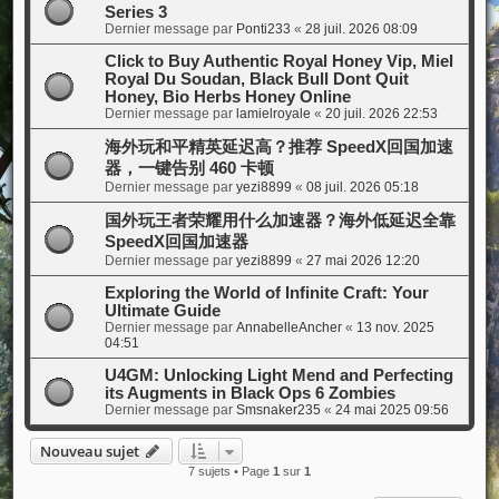
Series 3
Dernier message par
Ponti233
«
28 juil. 2026 08:09
Click to Buy Authentic Royal Honey Vip, Miel
Royal Du Soudan, Black Bull Dont Quit
Honey, Bio Herbs Honey Online
Dernier message par
lamielroyale
«
20 juil. 2026 22:53
海外玩和平精英延迟高？推荐 SpeedX回国加速
器，一键告别 460 卡顿
Dernier message par
yezi8899
«
08 juil. 2026 05:18
国外玩王者荣耀用什么加速器？海外低延迟全靠
SpeedX回国加速器
Dernier message par
yezi8899
«
27 mai 2026 12:20
Exploring the World of Infinite Craft: Your
Ultimate Guide
Dernier message par
AnnabelleAncher
«
13 nov. 2025
04:51
U4GM: Unlocking Light Mend and Perfecting
its Augments in Black Ops 6 Zombies
Dernier message par
Smsnaker235
«
24 mai 2025 09:56
Nouveau sujet
7 sujets • Page
1
sur
1