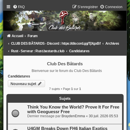
FAQ
S’enregistrer
Connexion
Accueil
Forum
CLUB DES BÂTARDS - Discord : https://discord.gg/TjXgxBf
Archives
Rust - Serveur : Rust.bastards.club
Candidatures
Club Des Bâtards
Bienvenue sur le forum du Club Des Bâtards
Candidatures
Nouveau sujet
7 sujets • Page
1
sur
1
Sujets
Think You Know the World? Prove It For Free
with Geoguessr Free
Dernier message par
BraydenEmma
«
30 juil. 2026 05:53
U4GM Breaks Down FH6 Italian Exotics