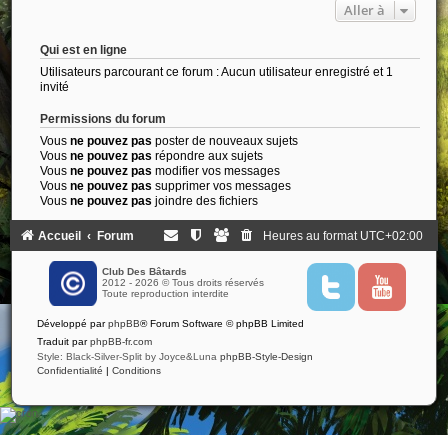
Aller à
Qui est en ligne
Utilisateurs parcourant ce forum : Aucun utilisateur enregistré et 1
invité
Permissions du forum
Vous
ne pouvez pas
poster de nouveaux sujets
Vous
ne pouvez pas
répondre aux sujets
Vous
ne pouvez pas
modifier vos messages
Vous
ne pouvez pas
supprimer vos messages
Vous
ne pouvez pas
joindre des fichiers
Accueil
Forum
Heures au format
UTC+02:00
Club Des Bâtards
2012 - 2026 © Tous droits réservés
T
Y
Toute reproduction interdite
w
o
i
u
Développé par
phpBB
® Forum Software © phpBB Limited
t
t
t
u
Traduit par
phpBB-fr.com
e
b
Style: Black-Silver-Split by Joyce&Luna
phpBB-Style-Design
r
e
Confidentialité
|
Conditions