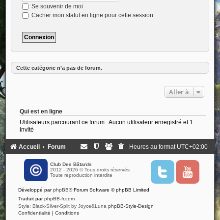
Se souvenir de moi
Cacher mon statut en ligne pour cette session
Cette catégorie n’a pas de forum.
Aller à
Qui est en ligne
Utilisateurs parcourant ce forum : Aucun utilisateur enregistré et 1
invité
Accueil
Forum
Heures au format
UTC+02:00
Club Des Bâtards
2012 - 2026 © Tous droits réservés
T
Y
Toute reproduction interdite
w
o
i
u
Développé par
phpBB
® Forum Software © phpBB Limited
t
t
t
u
Traduit par
phpBB-fr.com
e
b
Style: Black-Silver-Split by Joyce&Luna
phpBB-Style-Design
r
e
Confidentialité
|
Conditions