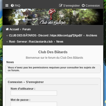
FAQ
S’enregistrer
Connexion
Accueil
Forum
CLUB DES BÂTARDS - Discord : https://discord.gg/TjXgxBf
Archives
Rust - Serveur : Rust.bastards.club
News
Club Des Bâtards
Bienvenue sur le forum du Club Des Bâtards
News
Vous n’avez pas les permissions requises pour consulter les sujets de
ce forum.
Connexion
•
S’enregistrer
Nom d’utilisateur :
Mot de passe :