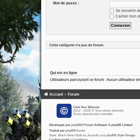
Mot de passe :
Se souvenir d
Cacher mon sta
Cette catégorie n’a pas de forum.
Qui est en ligne
Utilisateurs parcourant ce forum : Aucun utilisateur enr
Accueil
Forum
Club Des Bâtards
2012 - 2026 © Tous droits réservés
Toute reproduction interdite
Développé par
phpBB
® Forum Software © phpBB Limited
Traduit par
phpBB-fr.com
Style: Black-Silver-Split by Joyce&Luna
phpBB-Style-Design
Confidentialité
|
Conditions