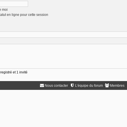
e moi
tut en ligne pour cette session
egistré et 1 invité
Nous contacter
L’équipe du forum
Membres