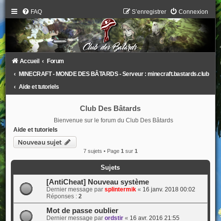
FAQ
S’enregistrer
Connexion
Accueil
Forum
MINECRAFT - MONDE DES BÂTARDS - Serveur : minecraft.bastards.club
Aide et tutoriels
Club Des Bâtards
Bienvenue sur le forum du Club Des Bâtards
Aide et tutoriels
Nouveau sujet
7 sujets • Page
1
sur
1
Sujets
[AntiCheat] Nouveau système
Dernier message par
splintermik
«
16 janv. 2018 00:02
Réponses :
2
Mot de passe oublier
Dernier message par
ordstir
«
16 avr. 2016 21:55