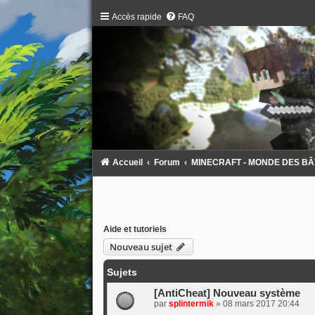
Accès rapide
FAQ
Accueil
Forum
MINECRAFT - MONDE DES BÂTAR
Aide et tutoriels
Nouveau sujet
Sujets
[AntiCheat] Nouveau système
par
splintermik
»
08 mars 2017 20:44