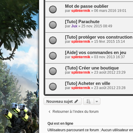
Mot de passe oublier
par
splintermik
»
06 mars 2016 19:01
[Tuto] Parachute
par
Jux
»
25 nov. 2015 08:49
[Tuto] protéger vos construction
par
splintermik
»
15 févr. 2015 15:14
[Aide] vos commandes en jeu
par
splintermik
»
03 nov. 2013 16:37
{Tuto] Créer une boutique
par
splintermik
»
23 août 2012 23:29
[Tuto] Acheter en ville
par
splintermik
»
23 août 2012 23:28
Nouveau sujet
Retourner à l’index du forum
Qui est en ligne
Utilisateurs parcourant ce forum : Aucun utilisateur enr