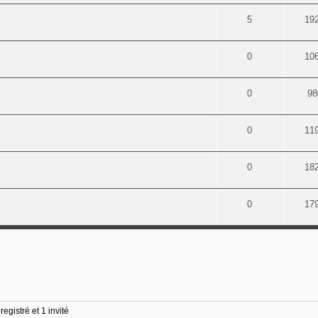
5
19
0
10
0
98
0
11
0
18
0
17
egistré et 1 invité