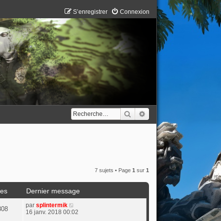
S’enregistrer
Connexion
Rechercher
Recherche avancée
7 sujets • Page
1
sur
1
es
Dernier message
par
splintermik
808
16 janv. 2018 00:02