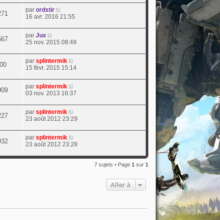
par
ordstir
271
16 avr. 2016 21:55
par
Jux
667
25 nov. 2015 08:49
par
splintermik
00
15 févr. 2015 15:14
par
splintermik
909
03 nov. 2013 16:37
par
splintermik
227
23 août 2012 23:29
par
splintermik
932
23 août 2012 23:28
7 sujets • Page
1
sur
1
Aller à