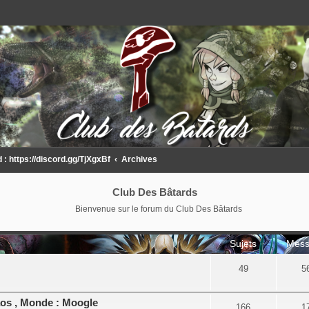
 https://discord.gg/TjXgxBf
Archives
Club Des Bâtards
Bienvenue sur le forum du Club Des Bâtards
Sujets
Mess
49
5
aos , Monde : Moogle
166
1