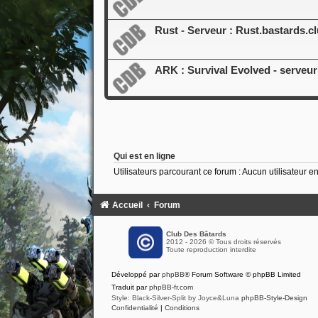
Rust - Serveur : Rust.bastards.c
ARK : Survival Evolved - serveur 
Qui est en ligne
Utilisateurs parcourant ce forum : Aucun utilisateur enr
Accueil
Forum
Club Des Bâtards
2012 - 2026 © Tous droits réservés
Toute reproduction interdite
Développé par
phpBB
® Forum Software © phpBB Limited
Traduit par
phpBB-fr.com
Style: Black-Silver-Split by Joyce&Luna
phpBB-Style-Design
Confidentialité
|
Conditions