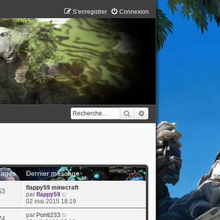
S’enregistrer
Connexion
Rechercher
Recherche avancée
ages
Dernier message
flappy59 minecraft
63
V
par
flappy59
o
02 mai 2015 18:19
i
r
V
par
Ponti233
74