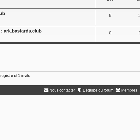
lub
9
1
: ark.bastards.club
0
egistré et 1 invité
Nous contacter
L’équipe du forum
Membres