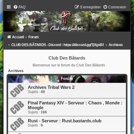
FAQ
S’enregistrer
Connexion
Accueil
Forum
CLUB DES BÂTARDS - Discord : https://discord.gg/TjXgxBf
Archives
Club Des Bâtards
Bienvenue sur le forum du Club Des Bâtards
Archives
Forum
Archives Tribal Wars 2
Sujets :
49
Final Fantasy XIV - Serveur : Chaos , Monde :
Moogle
Sujets :
166
Rust - Serveur : Rust.bastards.club
Sujets :
9