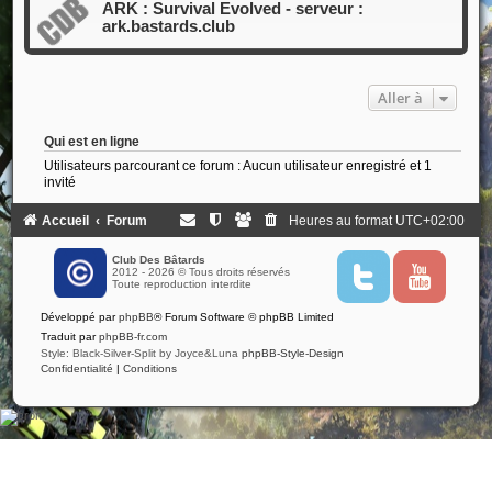
ARK : Survival Evolved - serveur :
ark.bastards.club
Aller à
Qui est en ligne
Utilisateurs parcourant ce forum : Aucun utilisateur enregistré et 1
invité
Accueil
Forum
Heures au format
UTC+02:00
Club Des Bâtards
2012 - 2026 © Tous droits réservés
T
Y
Toute reproduction interdite
w
o
i
u
Développé par
phpBB
® Forum Software © phpBB Limited
t
t
t
u
Traduit par
phpBB-fr.com
e
b
Style: Black-Silver-Split by Joyce&Luna
phpBB-Style-Design
r
e
Confidentialité
|
Conditions