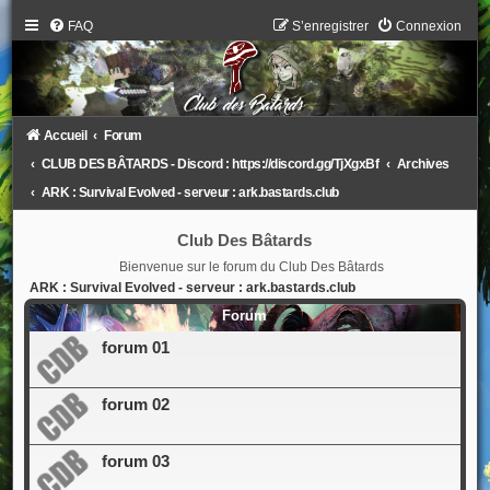
FAQ
S’enregistrer
Connexion
Accueil
Forum
CLUB DES BÂTARDS - Discord : https://discord.gg/TjXgxBf
Archives
ARK : Survival Evolved - serveur : ark.bastards.club
Club Des Bâtards
Bienvenue sur le forum du Club Des Bâtards
ARK : Survival Evolved - serveur : ark.bastards.club
Forum
forum 01
forum 02
forum 03