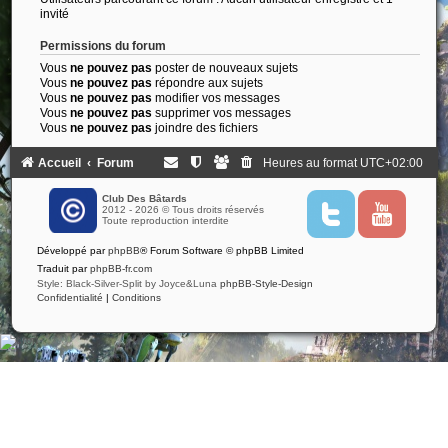
invité
Permissions du forum
Vous
ne pouvez pas
poster de nouveaux sujets
Vous
ne pouvez pas
répondre aux sujets
Vous
ne pouvez pas
modifier vos messages
Vous
ne pouvez pas
supprimer vos messages
Vous
ne pouvez pas
joindre des fichiers
Accueil
Forum
Heures au format
UTC+02:00
Club Des Bâtards
2012 - 2026 © Tous droits réservés
T
Y
Toute reproduction interdite
w
o
i
u
Développé par
phpBB
® Forum Software © phpBB Limited
t
t
t
u
Traduit par
phpBB-fr.com
e
b
Style: Black-Silver-Split by Joyce&Luna
phpBB-Style-Design
r
e
Confidentialité
|
Conditions