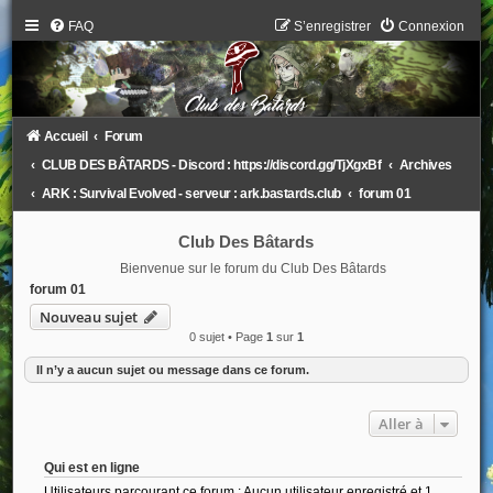
FAQ
S’enregistrer
Connexion
Accueil
Forum
CLUB DES BÂTARDS - Discord : https://discord.gg/TjXgxBf
Archives
ARK : Survival Evolved - serveur : ark.bastards.club
forum 01
Club Des Bâtards
Bienvenue sur le forum du Club Des Bâtards
forum 01
Nouveau sujet
0 sujet • Page
1
sur
1
Il n’y a aucun sujet ou message dans ce forum.
Aller à
Qui est en ligne
Utilisateurs parcourant ce forum : Aucun utilisateur enregistré et 1