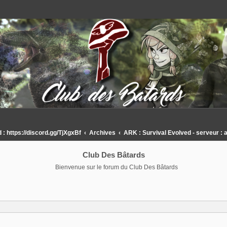
 https://discord.gg/TjXgxBf
Archives
ARK : Survival Evolved - serveur : 
Club Des Bâtards
Bienvenue sur le forum du Club Des Bâtards