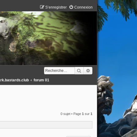
S’enregistrer
Connexion
Rechercher
Recherche avancée
ark.bastards.club
forum 01
0 sujet • Page
1
sur
1