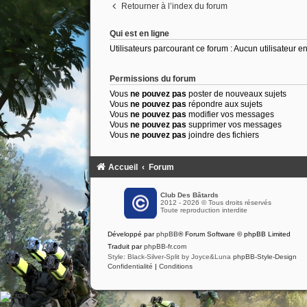
Retourner à l’index du forum
Qui est en ligne
Utilisateurs parcourant ce forum : Aucun utilisateur enr
Permissions du forum
Vous
ne pouvez pas
poster de nouveaux sujets
Vous
ne pouvez pas
répondre aux sujets
Vous
ne pouvez pas
modifier vos messages
Vous
ne pouvez pas
supprimer vos messages
Vous
ne pouvez pas
joindre des fichiers
Accueil
Forum
Club Des Bâtards
2012 - 2026 © Tous droits réservés
Toute reproduction interdite
Développé par
phpBB
® Forum Software © phpBB Limited
Traduit par
phpBB-fr.com
Style: Black-Silver-Split by Joyce&Luna
phpBB-Style-Design
Confidentialité
|
Conditions