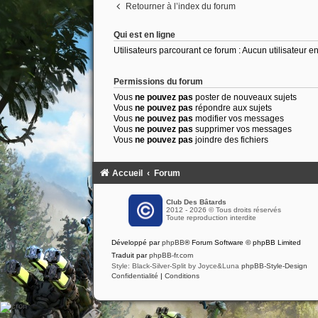
Retourner à l’index du forum
Qui est en ligne
Utilisateurs parcourant ce forum : Aucun utilisateur enr
Permissions du forum
Vous
ne pouvez pas
poster de nouveaux sujets
Vous
ne pouvez pas
répondre aux sujets
Vous
ne pouvez pas
modifier vos messages
Vous
ne pouvez pas
supprimer vos messages
Vous
ne pouvez pas
joindre des fichiers
Accueil
Forum
Club Des Bâtards
2012 - 2026 © Tous droits réservés
Toute reproduction interdite
Développé par
phpBB
® Forum Software © phpBB Limited
Traduit par
phpBB-fr.com
Style: Black-Silver-Split by Joyce&Luna
phpBB-Style-Design
Confidentialité
|
Conditions