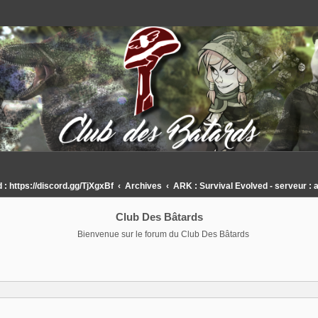
 https://discord.gg/TjXgxBf
Archives
ARK : Survival Evolved - serveur : 
Club Des Bâtards
Bienvenue sur le forum du Club Des Bâtards