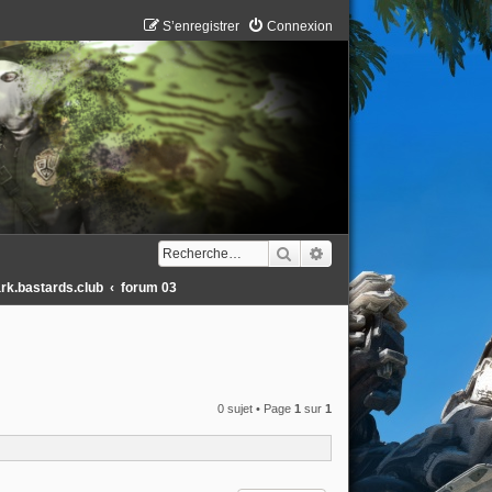
S’enregistrer
Connexion
Rechercher
Recherche avancée
ark.bastards.club
forum 03
0 sujet • Page
1
sur
1