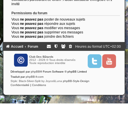
invité
Permissions du forum
Vous
ne pouvez pas
poster de nouveaux sujets
Vous
ne pouvez pas
répondre aux sujets
Vous
ne pouvez pas
modifier vos messages
Vous
ne pouvez pas
supprimer vos messages
Vous
ne pouvez pas
joindre des fichiers
Accueil
Forum
Heures au format
UTC+02:00
Club Des Bâtards
2012 - 2026 © Tous droits réservés
T
Y
Toute reproduction interdite
w
o
i
u
Développé par
phpBB
® Forum Software © phpBB Limited
t
t
t
u
Traduit par
phpBB-fr.com
e
b
Style: Black-Silver-Split by Joyce&Luna
phpBB-Style-Design
r
e
Confidentialité
|
Conditions