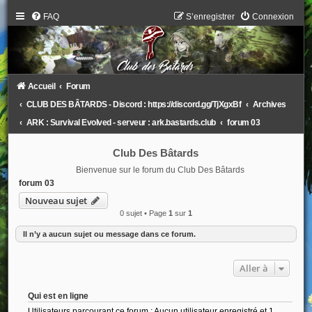
FAQ
S’enregistrer
Connexion
Accueil
Forum
CLUB DES BÂTARDS - Discord : https://discord.gg/TjXgxBf
Archives
ARK : Survival Evolved - serveur : ark.bastards.club
forum 03
Club Des Bâtards
Bienvenue sur le forum du Club Des Bâtards
forum 03
Nouveau sujet
0 sujet • Page
1
sur
1
Il n’y a aucun sujet ou message dans ce forum.
Aller à
Qui est en ligne
Utilisateurs parcourant ce forum : Aucun utilisateur enregistré et 1