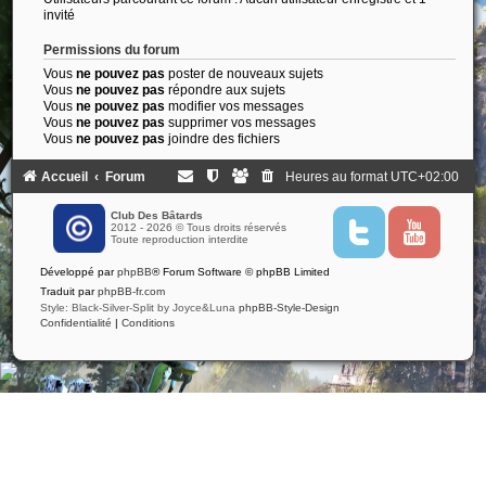
invité
Permissions du forum
Vous
ne pouvez pas
poster de nouveaux sujets
Vous
ne pouvez pas
répondre aux sujets
Vous
ne pouvez pas
modifier vos messages
Vous
ne pouvez pas
supprimer vos messages
Vous
ne pouvez pas
joindre des fichiers
Accueil
Forum
Heures au format
UTC+02:00
Club Des Bâtards
2012 - 2026 © Tous droits réservés
T
Y
Toute reproduction interdite
w
o
i
u
Développé par
phpBB
® Forum Software © phpBB Limited
t
t
t
u
Traduit par
phpBB-fr.com
e
b
Style: Black-Silver-Split by Joyce&Luna
phpBB-Style-Design
r
e
Confidentialité
|
Conditions