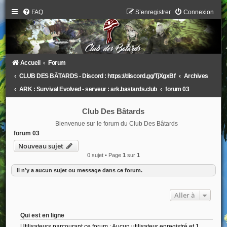
FAQ
S’enregistrer
Connexion
Accueil
Forum
CLUB DES BÂTARDS - Discord : https://discord.gg/TjXgxBf
Archives
ARK : Survival Evolved - serveur : ark.bastards.club
forum 03
Club Des Bâtards
Bienvenue sur le forum du Club Des Bâtards
forum 03
Nouveau sujet
0 sujet • Page
1
sur
1
Il n’y a aucun sujet ou message dans ce forum.
Aller à
Qui est en ligne
Utilisateurs parcourant ce forum : Aucun utilisateur enregistré et 1