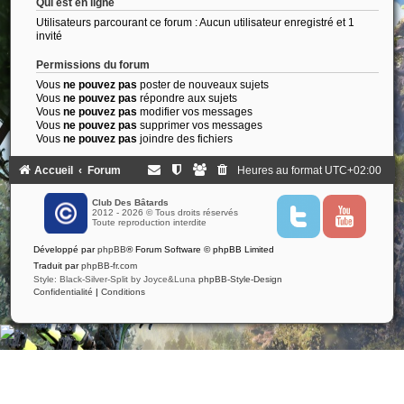
Qui est en ligne
Utilisateurs parcourant ce forum : Aucun utilisateur enregistré et 1
invité
Permissions du forum
Vous
ne pouvez pas
poster de nouveaux sujets
Vous
ne pouvez pas
répondre aux sujets
Vous
ne pouvez pas
modifier vos messages
Vous
ne pouvez pas
supprimer vos messages
Vous
ne pouvez pas
joindre des fichiers
Accueil
Forum
Heures au format
UTC+02:00
Club Des Bâtards
2012 - 2026 © Tous droits réservés
T
Y
Toute reproduction interdite
w
o
i
u
Développé par
phpBB
® Forum Software © phpBB Limited
t
t
t
u
Traduit par
phpBB-fr.com
e
b
Style: Black-Silver-Split by Joyce&Luna
phpBB-Style-Design
r
e
Confidentialité
|
Conditions