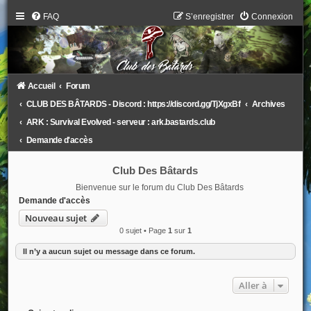
FAQ
S’enregistrer
Connexion
Accueil
Forum
CLUB DES BÂTARDS - Discord : https://discord.gg/TjXgxBf
Archives
ARK : Survival Evolved - serveur : ark.bastards.club
Demande d'accès
Club Des Bâtards
Bienvenue sur le forum du Club Des Bâtards
Demande d'accès
Nouveau sujet
0 sujet • Page
1
sur
1
Il n’y a aucun sujet ou message dans ce forum.
Aller à