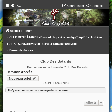
FAQ
S’enregistrer
Connexion
Accueil
Forum
CLUB DES BÂTARDS - Discord : https://discord.gg/TjXgxBf
Archives
ARK : Survival Evolved - serveur : ark.bastards.club
Demande d'accès
Club Des Bâtards
Bienvenue sur le forum du Club Des Bâtards
Demande d'accès
Nouveau sujet
0 sujet • Page
1
sur
1
Il n’y a aucun sujet ou message dans ce forum.
Aller à