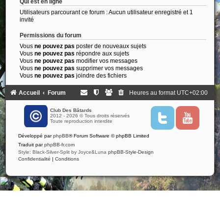
Qui est en ligne
Utilisateurs parcourant ce forum : Aucun utilisateur enregistré et 1
invité
Permissions du forum
Vous
ne pouvez pas
poster de nouveaux sujets
Vous
ne pouvez pas
répondre aux sujets
Vous
ne pouvez pas
modifier vos messages
Vous
ne pouvez pas
supprimer vos messages
Vous
ne pouvez pas
joindre des fichiers
Accueil
Forum
Heures au format
UTC+02:00
Club Des Bâtards
2012 - 2026 © Tous droits réservés
T
Y
Toute reproduction interdite
w
o
i
u
Développé par
phpBB
® Forum Software © phpBB Limited
t
t
t
u
Traduit par
phpBB-fr.com
e
b
Style: Black-Silver-Split by Joyce&Luna
phpBB-Style-Design
r
e
Confidentialité
|
Conditions