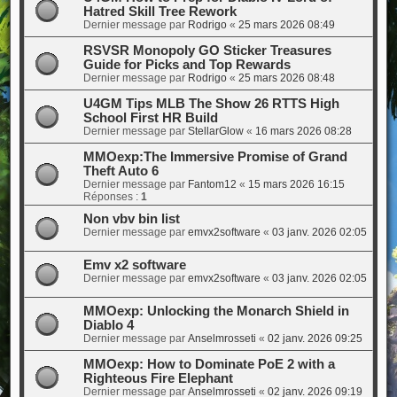
Hatred Skill Tree Rework
Dernier message par
Rodrigo
«
25 mars 2026 08:49
RSVSR Monopoly GO Sticker Treasures
Guide for Picks and Top Rewards
Dernier message par
Rodrigo
«
25 mars 2026 08:48
U4GM Tips MLB The Show 26 RTTS High
School First HR Build
Dernier message par
StellarGlow
«
16 mars 2026 08:28
MMOexp:The Immersive Promise of Grand
Theft Auto 6
Dernier message par
Fantom12
«
15 mars 2026 16:15
Réponses :
1
Non vbv bin list
Dernier message par
emvx2software
«
03 janv. 2026 02:05
Emv x2 software
Dernier message par
emvx2software
«
03 janv. 2026 02:05
MMOexp: Unlocking the Monarch Shield in
Diablo 4
Dernier message par
Anselmrosseti
«
02 janv. 2026 09:25
MMOexp: How to Dominate PoE 2 with a
Righteous Fire Elephant
Dernier message par
Anselmrosseti
«
02 janv. 2026 09:19