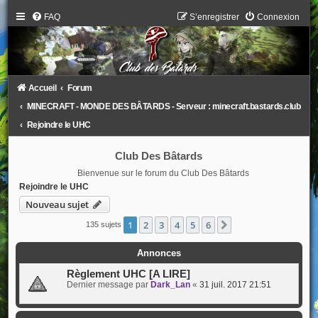
FAQ
S’enregistrer
Connexion
Accueil
Forum
MINECRAFT - MONDE DES BÂTARDS - Serveur : minecraft.bastards.club
Rejoindre le UHC
Club Des Bâtards
Bienvenue sur le forum du Club Des Bâtards
Rejoindre le UHC
Nouveau sujet
1
2
3
4
5
6
Suivante
135 sujets
Annonces
Règlement UHC [A LIRE]
Dernier message par
Dark_Lan
«
31 juil. 2017 21:51