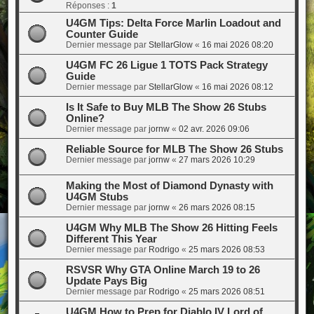
Réponses :
1
U4GM Tips: Delta Force Marlin Loadout and
Counter Guide
Dernier message par
StellarGlow
«
16 mai 2026 08:20
U4GM FC 26 Ligue 1 TOTS Pack Strategy
Guide
Dernier message par
StellarGlow
«
16 mai 2026 08:12
Is It Safe to Buy MLB The Show 26 Stubs
Online?
Dernier message par
jornw
«
02 avr. 2026 09:06
Reliable Source for MLB The Show 26 Stubs
Dernier message par
jornw
«
27 mars 2026 10:29
Making the Most of Diamond Dynasty with
U4GM Stubs
Dernier message par
jornw
«
26 mars 2026 08:15
U4GM Why MLB The Show 26 Hitting Feels
Different This Year
Dernier message par
Rodrigo
«
25 mars 2026 08:53
RSVSR Why GTA Online March 19 to 26
Update Pays Big
Dernier message par
Rodrigo
«
25 mars 2026 08:51
U4GM How to Prep for Diablo IV Lord of