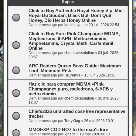
Sujets
Click to Buy Authentic Royal Honey Vip, Miel
Royal Du Soudan, Black Bull Dont Quit
Honey, Bio Herbs Honey Online
Dernier message par
lamielroyale
«
20 juil. 2026 22:54
Click to Buy Pure Pink Champagne MDMA,
Mephedrone, 6-APB, Methoxetamine,
Amphetamine, Crystal Meth, Carfentanil
Online
Dernier message par
chemicalssolution
«
04 juil. 2026
20:57
ARC Raiders Queen Boss Guide: Maximum
Loot, Minimum Risk
Dernier message par
HrBrenda
«
13 juin 2026 10:35
Haz clic para comprar MDMA «Pink
Champagne» puro, mefedrona, 6-APB y
metoxetamin
Dernier message par
chemicalssolution
«
30 mai 2026
18:07
Chiefs2026 undrafted cost-free representative
tracker
Dernier message par
TerryKing
«
26 mai 2026 10:01
MMOEXP COD BO7 to the map's lore
Dernier message par
Ignace
«
19 mai 2026 08:37