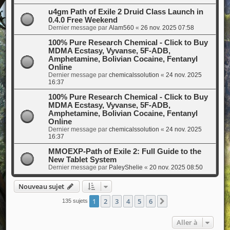
u4gm Path of Exile 2 Druid Class Launch in
0.4.0 Free Weekend
Dernier message par
Alam560
«
26 nov. 2025 07:58
100% Pure Research Chemical - Click to Buy
MDMA Ecstasy, Vyvanse, 5F-ADB,
Amphetamine, Bolivian Cocaine, Fentanyl
Online
Dernier message par
chemicalssolution
«
24 nov. 2025
16:37
100% Pure Research Chemical - Click to Buy
MDMA Ecstasy, Vyvanse, 5F-ADB,
Amphetamine, Bolivian Cocaine, Fentanyl
Online
Dernier message par
chemicalssolution
«
24 nov. 2025
16:37
MMOEXP-Path of Exile 2: Full Guide to the
New Tablet System
Dernier message par
PaleyShelie
«
20 nov. 2025 08:50
Nouveau sujet
1
2
3
4
5
6
Suivante
135 sujets
Aller à