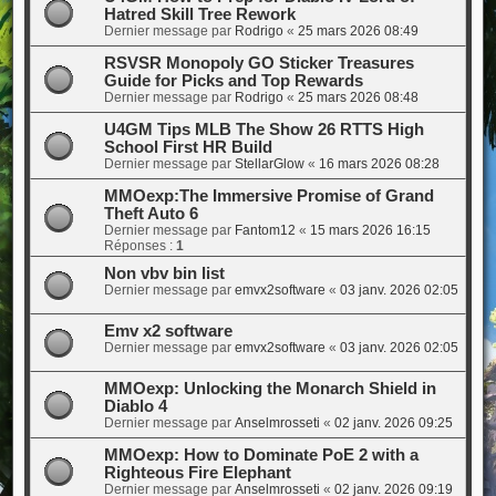
Hatred Skill Tree Rework
Dernier message par
Rodrigo
«
25 mars 2026 08:49
RSVSR Monopoly GO Sticker Treasures
Guide for Picks and Top Rewards
Dernier message par
Rodrigo
«
25 mars 2026 08:48
U4GM Tips MLB The Show 26 RTTS High
School First HR Build
Dernier message par
StellarGlow
«
16 mars 2026 08:28
MMOexp:The Immersive Promise of Grand
Theft Auto 6
Dernier message par
Fantom12
«
15 mars 2026 16:15
Réponses :
1
Non vbv bin list
Dernier message par
emvx2software
«
03 janv. 2026 02:05
Emv x2 software
Dernier message par
emvx2software
«
03 janv. 2026 02:05
MMOexp: Unlocking the Monarch Shield in
Diablo 4
Dernier message par
Anselmrosseti
«
02 janv. 2026 09:25
MMOexp: How to Dominate PoE 2 with a
Righteous Fire Elephant
Dernier message par
Anselmrosseti
«
02 janv. 2026 09:19