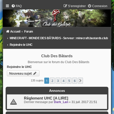
FAQ
S’enregistrer
Connexion
Accueil
Forum
MINECRAFT - MONDE DES BÂTARDS - Serveur : minecraft.bastards.club
Rejoindre le UHC
Club Des Bâtards
Bienvenue sur le forum du Club Des Bâtards
Rejoindre le UHC
Nouveau sujet
1
2
3
4
5
6
Suivante
135 sujets
Annonces
Règlement UHC [A LIRE]
Dernier message par
Dark_Lan
«
31 juil. 2017 21:51