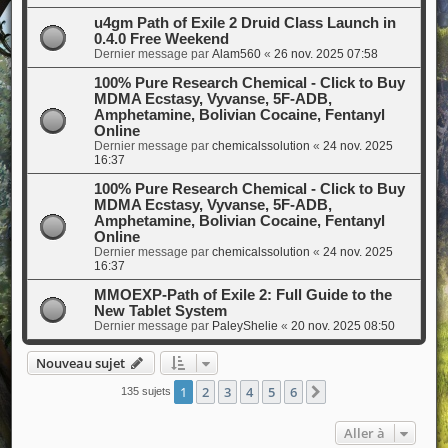
u4gm Path of Exile 2 Druid Class Launch in
0.4.0 Free Weekend
Dernier message par
Alam560
«
26 nov. 2025 07:58
100% Pure Research Chemical - Click to Buy
MDMA Ecstasy, Vyvanse, 5F-ADB,
Amphetamine, Bolivian Cocaine, Fentanyl
Online
Dernier message par
chemicalssolution
«
24 nov. 2025
16:37
100% Pure Research Chemical - Click to Buy
MDMA Ecstasy, Vyvanse, 5F-ADB,
Amphetamine, Bolivian Cocaine, Fentanyl
Online
Dernier message par
chemicalssolution
«
24 nov. 2025
16:37
MMOEXP-Path of Exile 2: Full Guide to the
New Tablet System
Dernier message par
PaleyShelie
«
20 nov. 2025 08:50
Nouveau sujet
1
2
3
4
5
6
Suivante
135 sujets
Aller à