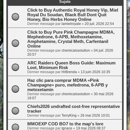
Sujets
Click to Buy Authentic Royal Honey Vip, Miel
Royal Du Soudan, Black Bull Dont Quit
Honey, Bio Herbs Honey Online
Dernier message par
lamielroyale
«
20 juil. 2026 22:54
Click to Buy Pure Pink Champagne MDMA,
Mephedrone, 6-APB, Methoxetamine,
Amphetamine, Crystal Meth, Carfentanil
Online
Dernier message par
chemicalssolution
«
04 juil. 2026
20:57
ARC Raiders Queen Boss Guide: Maximum
Loot, Minimum Risk
Dernier message par
HrBrenda
«
13 juin 2026 10:35
Haz clic para comprar MDMA «Pink
Champagne» puro, mefedrona, 6-APB y
metoxetamin
Dernier message par
chemicalssolution
«
30 mai 2026
18:07
Chiefs2026 undrafted cost-free representative
tracker
Dernier message par
TerryKing
«
26 mai 2026 10:01
MMOEXP COD BO7 to the map's lore
Dernier message par
Ignace
«
19 mai 2026 08:37