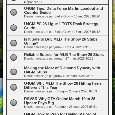
Réponses :
1
U4GM Tips: Delta Force Marlin Loadout and
Counter Guide
Dernier message par
StellarGlow
«
16 mai 2026 08:20
U4GM FC 26 Ligue 1 TOTS Pack Strategy
Guide
Dernier message par
StellarGlow
«
16 mai 2026 08:12
Is It Safe to Buy MLB The Show 26 Stubs
Online?
Dernier message par
jornw
«
02 avr. 2026 09:06
Reliable Source for MLB The Show 26 Stubs
Dernier message par
jornw
«
27 mars 2026 10:29
Making the Most of Diamond Dynasty with
U4GM Stubs
Dernier message par
jornw
«
26 mars 2026 08:15
U4GM Why MLB The Show 26 Hitting Feels
Different This Year
Dernier message par
Rodrigo
«
25 mars 2026 08:53
RSVSR Why GTA Online March 19 to 26
Update Pays Big
Dernier message par
Rodrigo
«
25 mars 2026 08:51
U4GM How to Prep for Diablo IV Lord of