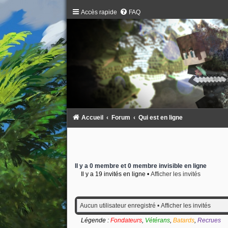
Accès rapide
FAQ
Accueil
Forum
Qui est en ligne
Il y a 0 membre et 0 membre invisible en ligne
Il y a 19 invités en ligne •
Afficher les invités
Aucun utilisateur enregistré •
Afficher les invités
Légende :
Fondateurs
,
Vétérans
,
Batards
,
Recrues