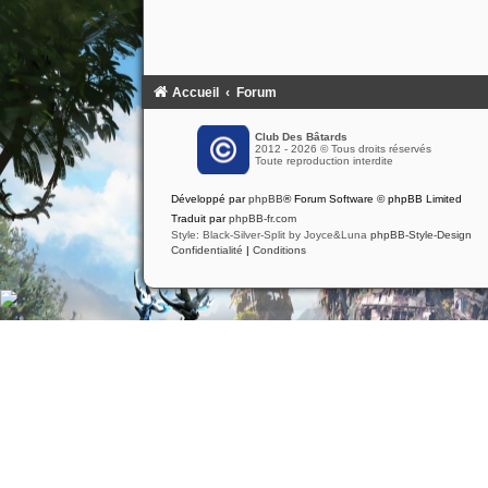
Accueil
Forum
Club Des Bâtards
2012 - 2026 © Tous droits réservés
Toute reproduction interdite
Développé par
phpBB
® Forum Software © phpBB Limited
Traduit par
phpBB-fr.com
Style: Black-Silver-Split by Joyce&Luna
phpBB-Style-Design
Confidentialité
|
Conditions