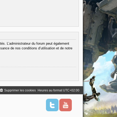
tés. L’administrateur du forum peut également
ance de nos conditions d’utilisation et de notre
Supprimer les cookies
Heures au format
UTC+02:00
T
Y
w
o
i
u
t
t