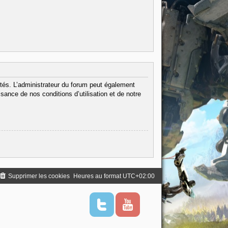
tés. L’administrateur du forum peut également
ance de nos conditions d’utilisation et de notre
Supprimer les cookies
Heures au format
UTC+02:00
T
Y
w
o
i
u
t
t