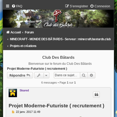
FAQ
S’enregistrer
Connexion
Accueil
Forum
MINECRAFT - MONDE DES BÂTARDS - Serveur : minecraft.bastards.club
Projets et créations
Club Des Bâtards
Bienvenue sur le forum du Club Des Bâtards
Projet Moderne-Futuriste ( recrutement )
Rechercher
Recherche ava
Répondre
6 messages • Page
1
sur
1
Skared
Projet Moderne-Futuriste ( recrutement )
M
22 janv. 2017 11:49
e