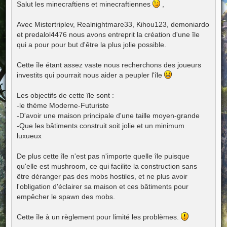
s
Salut les minecraftiens et minecraftiennes
,
s
a
g
Avec Mistertriplev, Realnightmare33, Kihou123, demoniardo
e
et predalol4476 nous avons entreprit la création d'une île
qui a pour pour but d'être la plus jolie possible.
Cette île étant assez vaste nous recherchons des joueurs
investits qui pourrait nous aider a peupler l'île
Les objectifs de cette île sont :
-le thème Moderne-Futuriste
-D'avoir une maison principale d'une taille moyen-grande
-Que les bâtiments construit soit jolie et un minimum
luxueux
De plus cette île n'est pas n'importe quelle île puisque
qu'elle est mushroom, ce qui facilite la construction sans
être déranger pas des mobs hostiles, et ne plus avoir
l'obligation d'éclairer sa maison et ces bâtiments pour
empêcher le spawn des mobs.
Cette île à un règlement pour limité les problèmes.