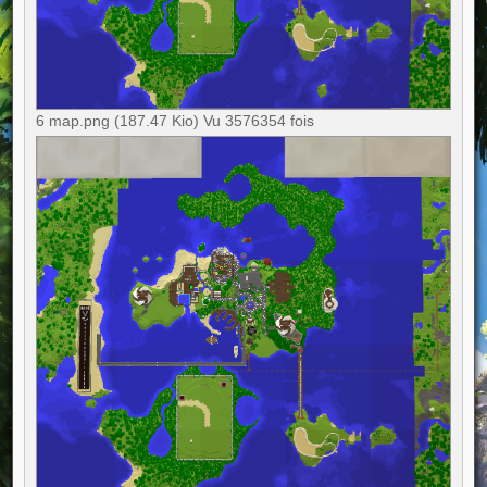
6 map.png (187.47 Kio) Vu 3576354 fois