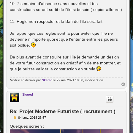
10: 7 semaine d'absence sans nouvelles et tes
constructions seront sortit de l'île si besoin ( copier ailleurs )
11: Règle non respecter et le Ban de l'île sera fait
Je rappel que ces règles sont là pour éviter que l'île ne
devienne n'importe quoi et que l'entente entre les joueurs
soit pollué.
De plus avant de construire sur l'île je demande un design
de votre futur construction en créatif afin de me montrer, et
que je puisse valider la construction en survie
Modifié en dernier par
Skared
le 27 mai 2021 19:50, modifié 3 fois.
H
a
u
Skared
t
Re: Projet Moderne-Futuriste ( recrutement )
M
04 janv. 2018 23:57
e
s
Quelques screen :
s
a