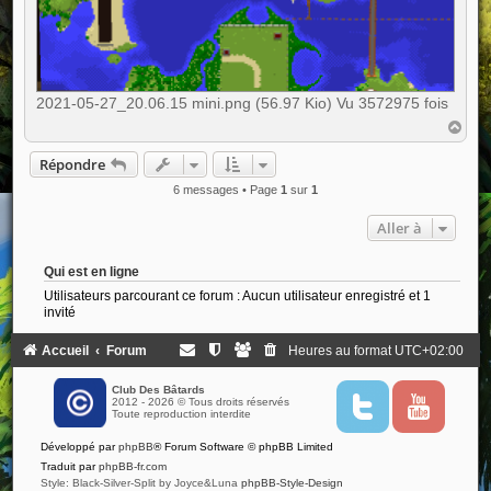
2021-05-27_20.06.15 mini.png (56.97 Kio) Vu 3572975 fois
H
a
u
Répondre
t
6 messages • Page
1
sur
1
Aller à
Qui est en ligne
Utilisateurs parcourant ce forum : Aucun utilisateur enregistré et 1
invité
Accueil
Forum
Heures au format
UTC+02:00
Club Des Bâtards
2012 - 2026 © Tous droits réservés
T
Y
Toute reproduction interdite
w
o
i
u
Développé par
phpBB
® Forum Software © phpBB Limited
t
t
t
u
Traduit par
phpBB-fr.com
e
b
Style: Black-Silver-Split by Joyce&Luna
phpBB-Style-Design
r
e