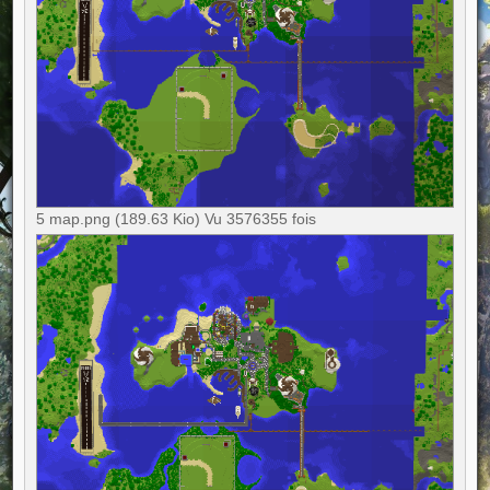
5 map.png (189.63 Kio) Vu 3576355 fois