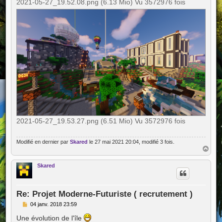
2021-05-27_19.52.08.png (6.13 Mio) Vu 3572976 fois
2021-05-27_19.53.27.png (6.51 Mio) Vu 3572976 fois
Modifié en dernier par
Skared
le 27 mai 2021 20:04, modifié 3 fois.
H
a
u
Skared
t
Re: Projet Moderne-Futuriste ( recrutement )
M
04 janv. 2018 23:59
e
s
Une évolution de l'île