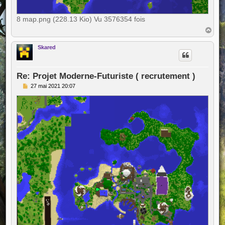
8 map.png (228.13 Kio) Vu 3576354 fois
H
a
u
Skared
t
Re: Projet Moderne-Futuriste ( recrutement )
M
27 mai 2021 20:07
e
s
s
a
g
e